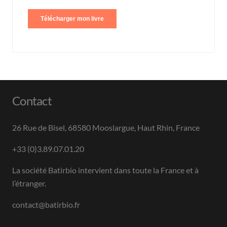
Contact
26 Rue de Bisel, 68580 Mooslargue, Haut Rhin, France
+33 (0)3.89.07.01.20
La société Batirbio intervient dans toute la France et à
l’étranger.
contact@batirbio.fr