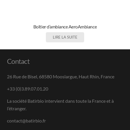
Boîtier d’ambiance AeroAmbiance
LIRE LA SUITE
Contact
26 Rue de Bisel, 68580 Mooslargue, Haut Rhin, France
+33 (0)3.89.07.01.20
La société Batirbio intervient dans toute la France et à
l’étranger.
contact@batirbio.fr