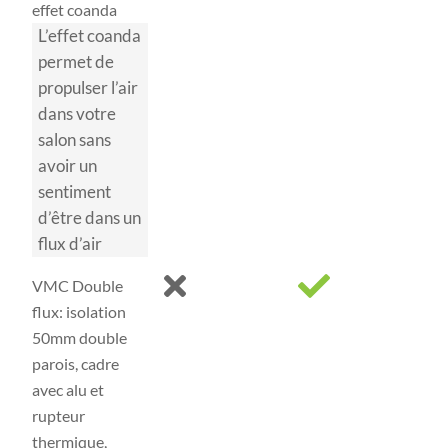
effet coanda
L’effet coanda
permet de
propulser l’air
dans votre
salon sans
avoir un
sentiment
d’être dans un
flux d’air
VMC Double
flux: isolation
50mm double
parois, cadre
avec alu et
rupteur
thermique,