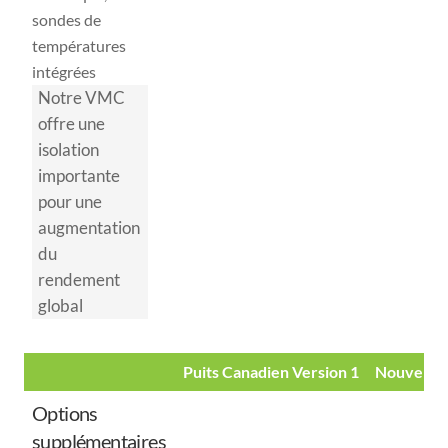
sondes de
températures
intégrées
Notre VMC
offre une
isolation
importante
pour une
augmentation
du
rendement
global
Puits Canadien Version 1
Nouvelle 
Options
supplémentaires