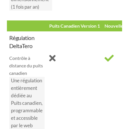
(1 fois par an)
Puits Canadien Version 1
Nouvelle G
Régulation
DeltaTero
Contrôle à
distance du puits
canadien
Une régulation
entièrement
dédiée au
Puits canadien,
programmable
et accessible
par le web