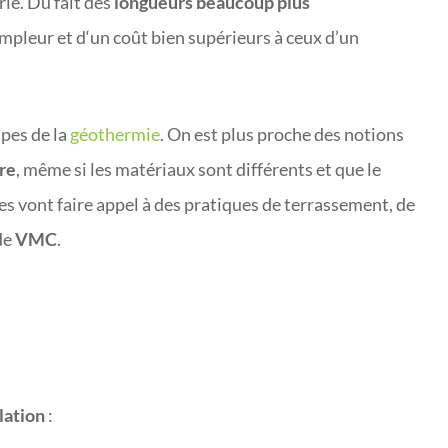
erie. Du fait des
longueurs beaucoup plus
ampleur et d‘un coût bien supérieurs à ceux d’un
ipes de la
géothermie
. On est plus proche des notions
re
, même si les matériaux sont différents et que le
es vont faire appel à des pratiques de terrassement, de
de
VMC
.
lation
: