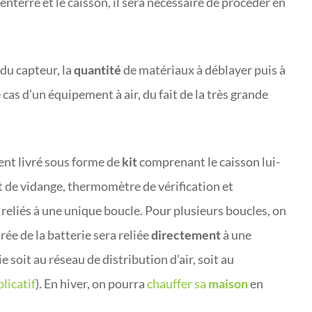
nterré et le caisson, il sera nécessaire de procéder en
 du capteur, la
quantité
de matériaux à déblayer puis à
 cas d’un équipement à air, du fait de la très grande
uvent livré sous forme de
kit
comprenant le caisson lui-
t de vidange, thermomètre de vérification et
reliés à une unique boucle. Pour plusieurs boucles, on
ée de la batterie sera reliée
directement
à une
tie soit au réseau de distribution d’air, soit au
licatif
). En hiver, on pourra
chauffer sa
maison
en