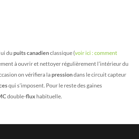
lui du
puits canadien
classique (
v
oir ici : comment
lement à ouvrir et nettoyer régulièrement l’intérieur du
ccasion on vérifiera la
pression
dans le circuit capteur
ces
qui s’imposent. Pour le reste des gaines
MC
double-
flux
habituelle.