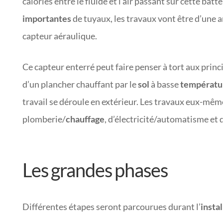
calories entre le fluide et l’air passant sur cette batt
importantes
de tuyaux, les travaux vont être d’une 
capteur aéraulique.
Ce capteur enterré peut faire penser à tort aux princ
d’un plancher chauffant par le
sol
à basse
températu
travail se déroule en extérieur. Les travaux eux-mêm
plomberie/
chauffage
, d’électricité/automatisme et 
Les grandes phases
Différentes étapes seront parcourues durant l’
instal