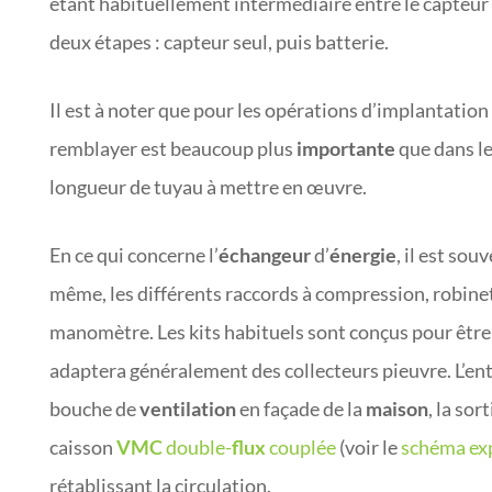
étant habituellement intermédiaire entre le capteur e
deux étapes : capteur seul, puis batterie.
Il est à noter que pour les opérations d’implantation
remblayer est beaucoup plus
importante
que dans le
longueur de tuyau à mettre en œuvre.
En ce qui concerne l’
échangeur
d’
énergie
, il est so
même, les différents raccords à compression, robine
manomètre. Les kits habituels sont conçus pour être 
adaptera généralement des collecteurs pieuvre. L’entr
bouche de
ventilation
en façade de la
maison
, la sor
caisson
VMC
double-
flux
couplée
(voir le
schéma exp
rétablissant la circulation.