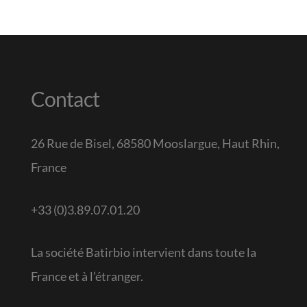
Contact
26 Rue de Bisel, 68580 Mooslargue, Haut Rhin,
France
+33 (0)3.89.07.01.20
La société Batirbio intervient dans toute la
France et à l’étranger.