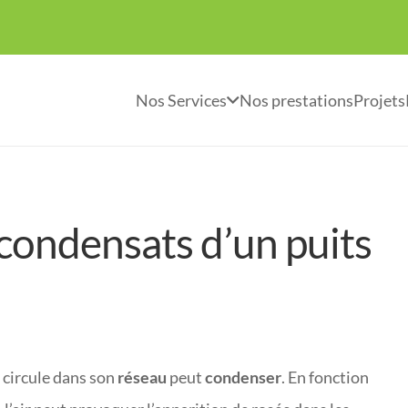
Nos Services
Nos prestations
Projets
condensats d’un puits
ui circule dans son
réseau
peut
condenser
. En fonction